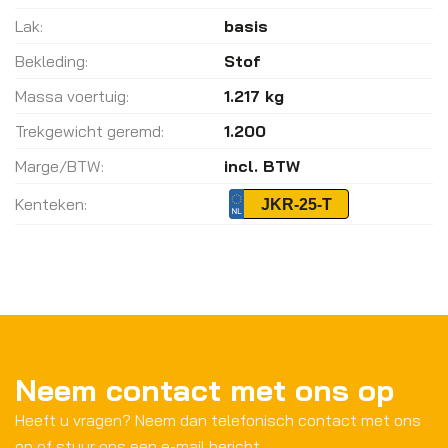
Lak:
basis
Bekleding:
Stof
Massa voertuig:
1.217 kg
Trekgewicht geremd:
1.200
Marge/BTW:
incl. BTW
Kenteken:
JKR-25-T
Neem contact met ons op
Heeft u vragen? Neem dan telefonisch contact met ons
op of stuur ons een e-mail bericht.