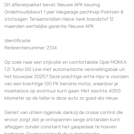
Dit afleverpakket bevat: Nieuwe APK keuring
Onderhoudsbeurt 1 jaar Vakgarage pechhulp Poetsen &
stofzuigen Tenaamstellen Halve tank brandstof 12
maanden wettelijke garantie; Nieuwe APK
Identificatie
Referentienummer: 2134
Op zoek naar een stijlvolle en comfortabele Opel MOKKA
1.2i Turbo GS-Line met automatische versnellingsbak uit
het bouwjaar 2025? Deze prachtige witte mpv is voorzien
van een krachtige 130 PK benzine motor, waardoor je
moeiteloos op avontuur kunt gaan. Met slechts 4350
kilometer op de teller is deze auto zo goed als nieuw.
Geniet van ultiem rijgemak dankzij de cruise control die
ervoor zorgt dat je ontspannen lange afstanden kunt
afleggen zonder constant het gaspedaal te hoeven
bedienen. Daarnaast biedt de automatische