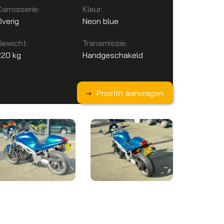
Carrosserie:
Kleur:
Overig
Neon blue
Gewicht:
Transmissie:
220 kg
Handgeschakeld
Proefrit aanvragen