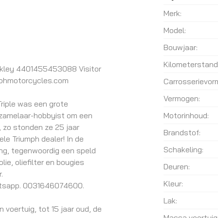
Merk:
Model:
Bouwjaar:
Kilometerstand
ckley 4401455453088 Visitor
umphmotorcycles.com
Carrosserievor
Vermogen:
riple was een grote
rzamelaar-hobbyist om een
Motorinhoud:
, zo stonden ze 25 jaar
Brandstof:
ele Triumph dealer! In de
Schakeling:
ing, tegenwoordig een speld
ie, oliefilter en bougies
Deuren:
.
Kleur:
whatsapp. 0031646074600.
Lak:
 voertuig, tot 15 jaar oud, de
Massa voertuig