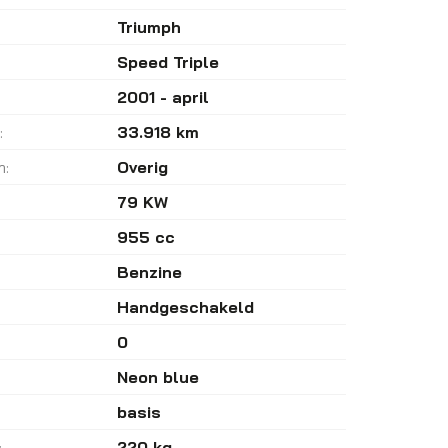
Triumph
Speed Triple
2001 - april
:
33.918 km
m:
Overig
79 KW
955 cc
Benzine
Handgeschakeld
0
Neon blue
basis
:
220 kg