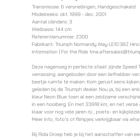
Transmissie: 6 versnellingen, Handgeschakeld
Modelreeks: okt. 1999 - dec. 2001
Aantal cilinders: 3
Wielbasis: 144 cm
Referentienummer: 2300
Fabrikant: Triumph Normandy Way LE10 3BZ Hin
information | For the Ride tma.aftersales@tri
Deze nagenoeg in perfecte staat zijnde Speed T
verrassing: aangeboden door een liefhebber-ve
beetje ruimte te maken. Kom gerust eens kijken
geleden bij de Triumph dealer. Nou ja, bij een enk
kleur Neon Blue toen al een zeldzame verschijn
in een hooiberg. En met 33918 km, en net verse ol
klaar voor nog vele jaren rij-, poets- en kijkplezier
Meer info, foto’s of filmpjes verkrijgbaar via 
Bij Rida Groep heb je bij het aanschaffen van een