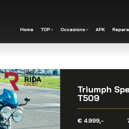
Home
TOP
Occasions
APK
Repara
Triumph Spe
T509
€ 4.999,-