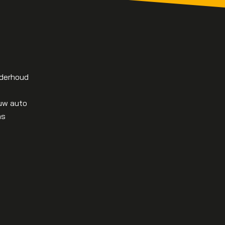
nderhoud
 uw auto
as