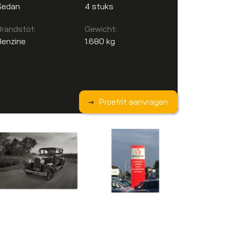
Sedan
4 stuks
Brandstof:
Gewicht:
Benzine
1.680 kg
Proefrit aanvragen