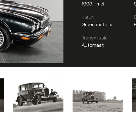
1998 - mei
Kleur:
Groen metallic
Transmissie:
Automaat