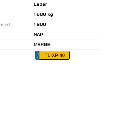
Leder
:
1.680 kg
remd:
1.900
NAP
MARGE
TL-XP-40