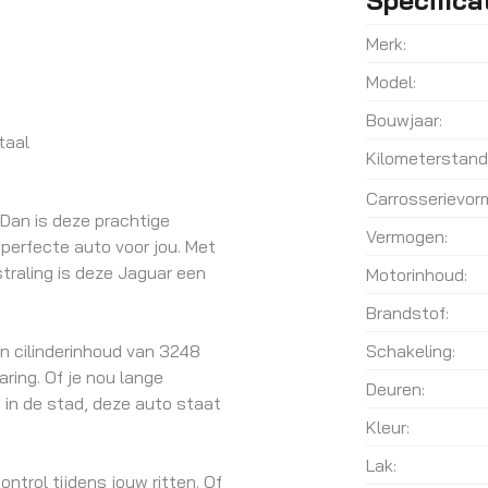
Merk:
Model:
Bouwjaar:
taal
Kilometerstand
Carrosserievor
 Dan is deze prachtige
Vermogen:
 perfecte auto voor jou. Met
tstraling is deze Jaguar een
Motorinhoud:
Brandstof:
n cilinderinhoud van 3248
Schakeling:
ring. Of je nou lange
Deuren:
 in de stad, deze auto staat
Kleur:
Lak:
ntrol tijdens jouw ritten. Of