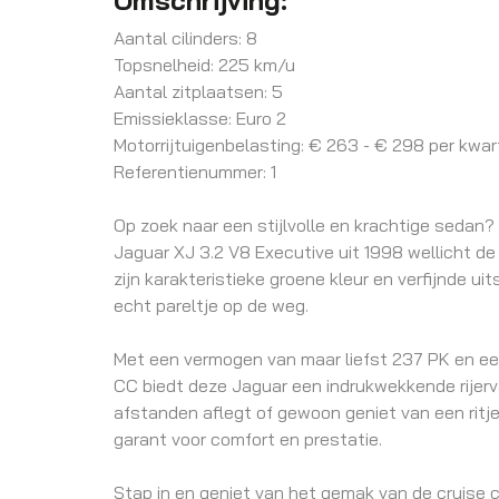
Aantal cilinders: 8
Topsnelheid: 225 km/u
Aantal zitplaatsen: 5
Emissieklasse: Euro 2
Motorrijtuigenbelasting: € 263 - € 298 per kwar
Referentienummer: 1
Op zoek naar een stijlvolle en krachtige sedan?
Jaguar XJ 3.2 V8 Executive uit 1998 wellicht de
zijn karakteristieke groene kleur en verfijnde ui
echt pareltje op de weg.
Met een vermogen van maar liefst 237 PK en ee
CC biedt deze Jaguar een indrukwekkende rijerva
afstanden aflegt of gewoon geniet van een ritje
garant voor comfort en prestatie.
Stap in en geniet van het gemak van de cruise co